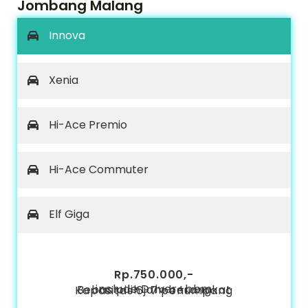
Jombang Malang
Innova
Xenia
Hi-Ace Premio
Hi-Ace Commuter
Elf Giga
Rp.750.000,-
include Driver+bbm
Bebas pilih jam berangkat
Kapasitas 6-7 penumpang