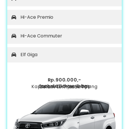
Hi-Ace Premio
Hi-Ace Commuter
Elf Giga
Rp.900.000,-
include Driver+bbm
Durasi Charter 1-Day
Kapasitas 6-7 penumpang
Belum termasuk Tol