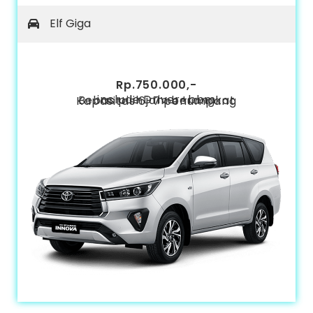
Elf Giga
Rp.750.000,-
include Driver+bbm
Bebas pilih jam berangkat
Kapasitas 6-7 penumpang