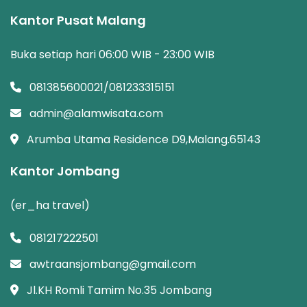
Kantor Pusat Malang
Buka setiap hari 06:00 WIB - 23:00 WIB
081385600021/081233315151
admin@alamwisata.com
Arumba Utama Residence D9,Malang.65143
Kantor Jombang
(er_ha travel)
081217222501
awtraansjombang@gmail.com
Jl.KH Romli Tamim No.35 Jombang