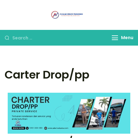
Alam Wisata
Tour & Travel
Travel Malang
Terpercaya di Malang
Menu
Carter Drop/pp