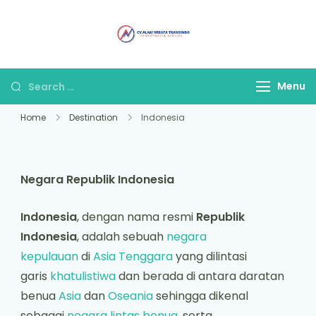
Alam Wisata
Tour & Travel
Travel Malang
Terpercaya di Malang
Menu
Home
Destination
Indonesia
Negara Republik Indonesia
Indonesia
, dengan nama resmi
Republik
Indonesia
, adalah sebuah
negara
kepulauan
di
Asia Tenggara
yang dilintasi
garis
khatulistiwa
dan berada di antara daratan
benua
Asia
dan
Oseania
sehingga dikenal
sebagai
negara lintas benua
, serta