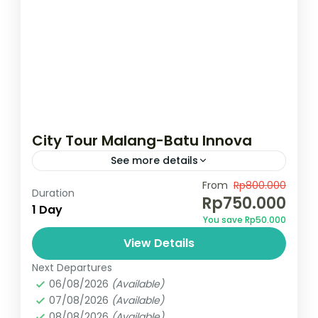
City Tour Malang-Batu Innova
See more details
Rp.750.000,- Pesan Sekarang !!
From
Rp800.000
Duration
Rp750.000
1 Day
Indonesia
,
Kota Malang
,
Kota Wisata Batu
You save Rp50.000
View Details
Next Departures
06/08/2026
(Available)
07/08/2026
(Available)
08/08/2026
(Available)