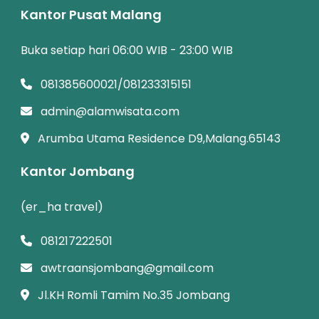
Kantor Pusat Malang
Buka setiap hari 06:00 WIB - 23:00 WIB
081385600021/081233315151
admin@alamwisata.com
Arumba Utama Residence D9,Malang.65143
Kantor Jombang
(er_ha travel)
081217222501
awtraansjombang@gmail.com
Jl.KH Romli Tamim No.35 Jombang