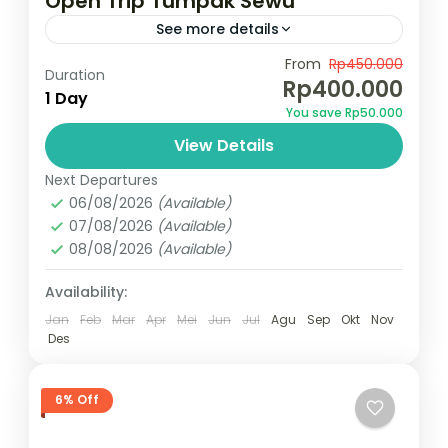
Open Trip Tumpak Sewu
See more details
Air terjun termegah Jawa Timur
From
Rp450.000
Duration
Rp400.000
1 Day
Indonesia
,
Tumpak sewu
You save Rp50.000
2 People
View Details
Next Departures
06/08/2026
(Available)
07/08/2026
(Available)
08/08/2026
(Available)
Availability:
Jan
Feb
Mar
Apr
Mei
Jun
Jul
Agu
Sep
Okt
Nov
Des
6% Off