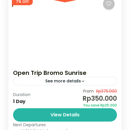
7% Off
Open Trip Bromo Sunrise
See more details
Rp.350.000,00/pax Pesan Sekarang !!
From
Rp375.000
Duration
Rp350.000
1 Day
Bromo
,
Indonesia
You save Rp25.000
1 Person
View Details
Next Departures