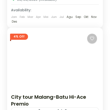
Availability:
Jan
Feb
Mar
Apr
Mei
Jun
Jul
Agu
Sep
Okt
Nov
Des
4% Off
City tour Malang-Batu Hi-Ace
Premio