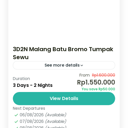
3D2N Malang Batu Bromo Tumpak
Sewu
See more details
Temukan surga wisata Jawa Timur dengan
From
Rp1.600.000
Duration
Rp1.550.000
menikmati kemegahan gunung Bromo,Air
3 Days - 2 Nights
You save Rp50.000
terjun Tumpak Sewu, Dan Explore Kota
View Details
Malang dan Batu menikmati culture dan
Bromo
,
Indonesia
,
Kota Malang
,
Kota
kuliner yang memanjakan...
Next Departures
Wisata Batu
,
Tumpak sewu
06/08/2026
(Available)
2 People
07/08/2026
(Available)