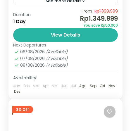
See more details
#travelmalang #wisatamalang #sewahiacemalang
From
Rp1.399.999
Duration
#trip malangbatu
Rp1.349.999
1 Day
Rp. 1.350.000,- Pesan Sekarang !!
You save Rp50.000
View Details
Indonesia
,
Kota Malang
,
Kota Wisata Batu
1 Person
Next Departures
06/08/2026
(Available)
07/08/2026
(Available)
08/08/2026
(Available)
Availability:
Jan
Feb
Mar
Apr
Mei
Jun
Jul
Agu
Sep
Okt
Nov
Des
3% Off