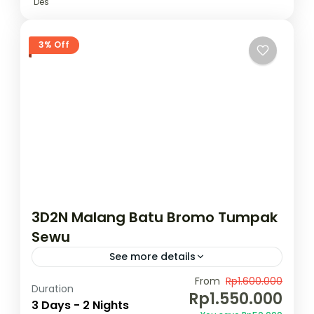
Des
3% Off
3D2N Malang Batu Bromo Tumpak
Sewu
See more details
Temukan surga wisata Jawa Timur dengan
From
Rp1.600.000
Duration
Rp1.550.000
menikmati kemegahan gunung Bromo,Air
3 Days - 2 Nights