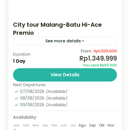
City tour Malang-Batu Hi-Ace
Premio
See more details
#travelmalang #wisatamalang #sewahiacemalang
From
Rp1.399.999
Duration
#trip malangbatu
Rp1.349.999
1 Day
Rp. 1.350.000,- Pesan Sekarang !!
You save Rp50.000
View Details
Indonesia
,
Kota Malang
,
Kota Wisata Batu
1 Person
Next Departures
07/08/2026
(Available)
08/08/2026
(Available)
09/08/2026
(Available)
Availability:
Jan
Feb
Mar
Apr
Mei
Jun
Jul
Agu
Sep
Okt
Nov