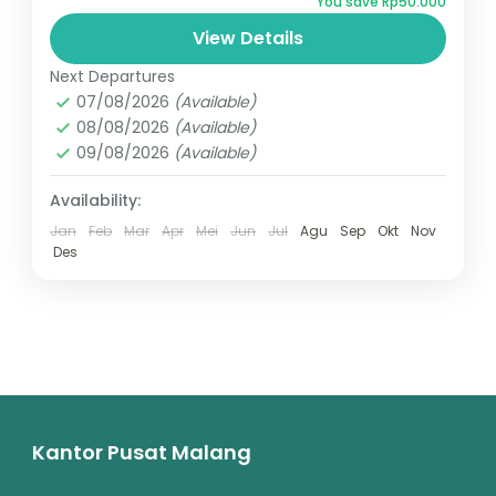
You save Rp50.000
terjun Tumpak Sewu, Dan Explore Kota
View Details
Malang dan Batu menikmati culture dan
Bromo
,
Indonesia
,
Kota Malang
,
Kota
kuliner yang memanjakan...
Next Departures
Wisata Batu
,
Tumpak sewu
07/08/2026
(Available)
2 People
08/08/2026
(Available)
09/08/2026
(Available)
Availability:
Jan
Feb
Mar
Apr
Mei
Jun
Jul
Agu
Sep
Okt
Nov
Des
Kantor Pusat Malang