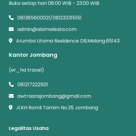
Buka setiap hari 06:00 WIB - 23:00 WIB
081385600021/081233315151
admin@alamwisata.com
Arumba Utama Residence D9,Malang.65143
Kantor Jombang
(er_ha travel)
081217222501
awtraansjombang@gmail.com
Jl.KH Romli Tamim No.35 Jombang
Legalitas Usaha