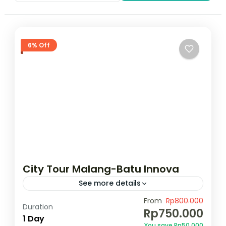
6% Off
City Tour Malang-Batu Innova
See more details
Rp.750.000,- Pesan Sekarang !!
From
Rp800.000
Duration
Rp750.000
1 Day
Indonesia
,
Kota Malang
,
Kota Wisata Batu
You save Rp50.000