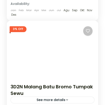
Availability:
Jan
Feb
Mar
Apr
Mei
Jun
Jul
Agu
Sep
Okt
Nov
Des
3% Off
3D2N Malang Batu Bromo Tumpak
Sewu
See more details