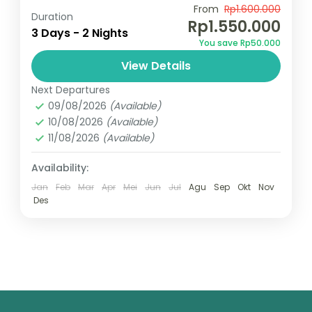
Temukan surga wisata Jawa Timur dengan
From
Rp1.600.000
Duration
Rp1.550.000
menikmati kemegahan gunung Bromo,Air
3 Days - 2 Nights
You save Rp50.000
terjun Tumpak Sewu, Dan Explore Kota
View Details
Malang dan Batu menikmati culture dan
Bromo
,
Indonesia
,
Kota Malang
,
Kota
kuliner yang memanjakan...
Next Departures
Wisata Batu
,
Tumpak sewu
09/08/2026
(Available)
2 People
10/08/2026
(Available)
11/08/2026
(Available)
Availability:
Jan
Feb
Mar
Apr
Mei
Jun
Jul
Agu
Sep
Okt
Nov
Des