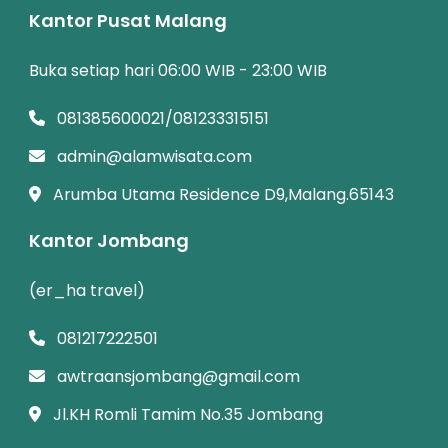
Kantor Pusat Malang
Buka setiap hari 06:00 WIB - 23:00 WIB
081385600021/081233315151
admin@alamwisata.com
Arumba Utama Residence D9,Malang.65143
Kantor Jombang
(er_ha travel)
081217222501
awtraansjombang@gmail.com
Jl.KH Romli Tamim No.35 Jombang