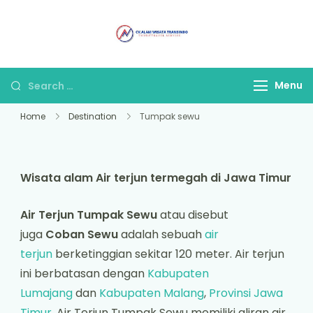
Alam Wisata
Tour & Travel
Travel Malang
Terpercaya di Malang
Menu
Home
Destination
Tumpak sewu
Wisata alam Air terjun termegah di Jawa Timur
Air Terjun Tumpak Sewu
atau disebut
juga
Coban Sewu
adalah sebuah
air
terjun
berketinggian sekitar 120 meter. Air terjun
ini berbatasan dengan
Kabupaten
Lumajang
dan
Kabupaten Malang
,
Provinsi Jawa
Timur
. Air Terjun Tumpak Sewu memiliki aliran air